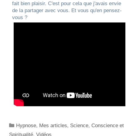
fait bien plaisir. C'est pour cela que j'avais envie
de la partager avec vous. Et vous qu'en pensez-
vous ?
Hypnose
,
Mes articles
,
Science, Conscience et
Spiritualité
,
Vidéos