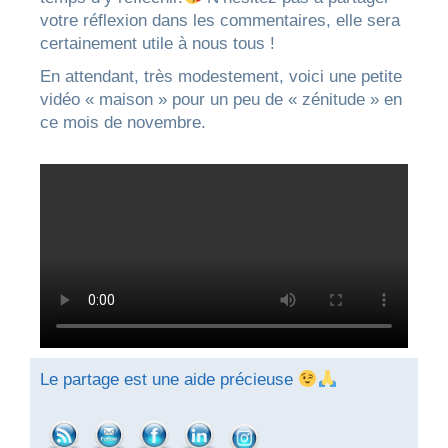
votre réflexion dans les commentaires, elle sera
certainement utile à nous tous !
En attendant, très modestement, voici une petite
vidéo « maison » pour un peu de « zénitude » en
ce mois de novembre.
Le partage est une aide précieuse