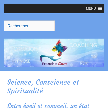
contenu
principal
MENU
Science, Conscience et
Spiritualité
Entre éveil et sommeil, un état