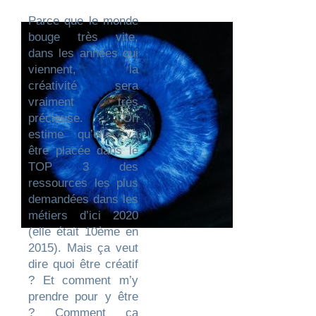
Parce que le monde
bouge très vite,
dans les années qui
viennent, la
créativité sera
vraiment très
précieuse. On
estime qu’elle va
être placée dans le
TOP 3 des
ressources les plus
demandées dans les
métiers d’ici 2020
(elle était 10ème en
2015). Mais ça veut
dire quoi être créatif
? Et comment m’y
prendre pour y être
? Comment ça